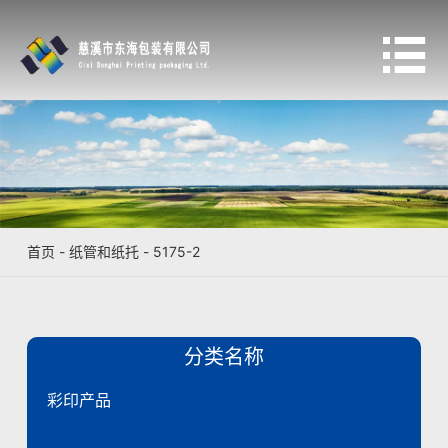

首页
-
纸管和纸托
-
5175-2
分类名称
彩印产品