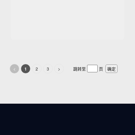
<
1
2
3
>
跳转至
页
确定