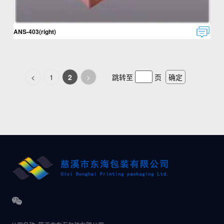
ANS-403(right)
<
1
2
>
跳转至
页
确定