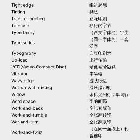
Tight edge
纸边起翘
Tinting
糊版
Transfer printing
贴花印刷
Turnover
移行的字节
Type family
（西文字体的）字类
（同一字体的）一套
Type series
活字
Typography
凸版印刷术
Up-load
上行传输
VCD(Vedeo Compact Disc)
录像袖珍磁碟
Vibrator
串墨辊
Wavy edge
波状纸边
Wet-on-wet printing
湿压湿印刷
Widow
未排足的行；单词行
Word space
字的间隔
Work-and-back
全张套版印
Work-and-tumble
全张翻转印
Wor-and-turn
全张翻版印
（在同一面纸上）轮
Work-and-twist
番连印