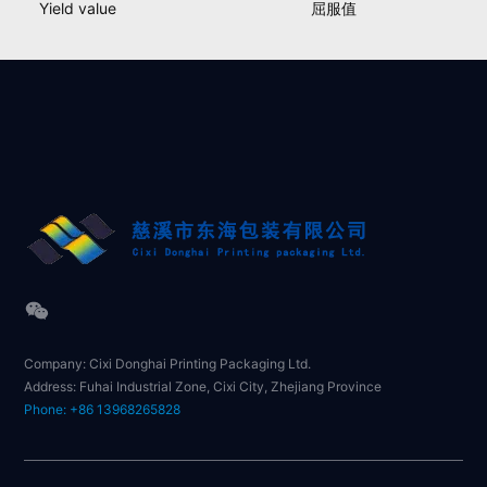
Yield value
屈服值
Company: Cixi Donghai Printing Packaging Ltd.
Address: Fuhai Industrial Zone, Cixi City, Zhejiang Province
Phone: +86 13968265828